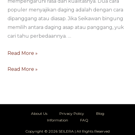
mempengaruhi rasa dan kualitasnya. Dua cara
populer menyajikan daging adalah dengan cara
dipanggang atau diasap. Jika Seikawan bingung
memilih antara daging asap atau panggang, yuk
cari tahu perbedaannya. …
Read More »
Read More »
About Us
Privacy Policy
Blog
Information
FAQ
Copyright © 2026 SEILERA | All Rights Reserved