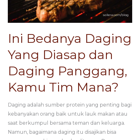
Diasap
Diasap
dan
dan
Daging
Daging
Panggang,
Panggang,
Ini Bedanya Daging
Kamu
Kamu
Tim
Tim
Yang Diasap dan
Mana?
Mana?
Daging Panggang,
Kamu Tim Mana?
Daging adalah sumber protein yang penting bagi
kebanyakan orang baik untuk lauk makan atau
saat berkumpul bersama teman dan keluarga.
Namun, bagaimana daging itu disajikan bisa