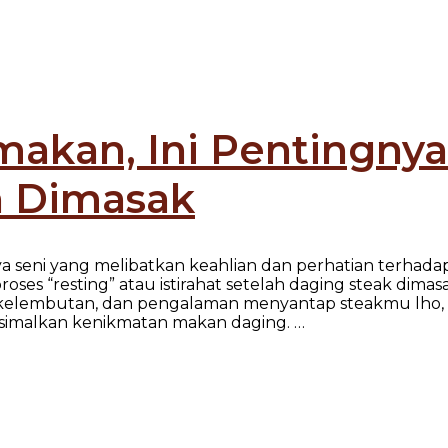
akan, Ini Pentingnya
h Dimasak
 seni yang melibatkan keahlian dan perhatian terhadap 
roses “resting” atau istirahat setelah daging steak dim
sa, kelembutan, dan pengalaman menyantap steakmu lho,
simalkan kenikmatan makan daging. …