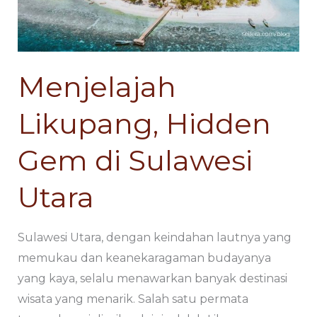
di
di
Sulawesi
Sulawesi
Utara
Utara
Menjelajah
Likupang, Hidden
Gem di Sulawesi
Utara
Sulawesi Utara, dengan keindahan lautnya yang
memukau dan keanekaragaman budayanya
yang kaya, selalu menawarkan banyak destinasi
wisata yang menarik. Salah satu permata