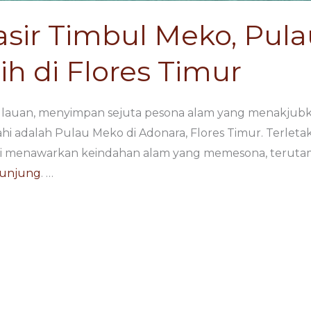
asir Timbul Meko, Pul
ih di Flores Timur
ulauan, menyimpan sejuta pesona alam yang menakjubka
ahi adalah Pulau Meko di Adonara, Flores Timur. Terlet
ni menawarkan keindahan alam yang memesona, terutama
unjung
. …