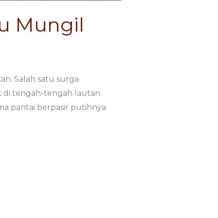
au Mungil
n. Salah satu surga
ak di tengah-tengah lautan
 pantai berpasir putihnya