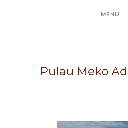
Skip
to
MENU
content
Pulau Meko Ad
Cantiknya
Cantiknya