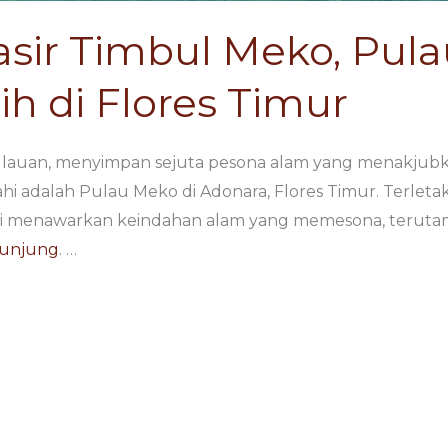
asir Timbul Meko, Pul
ih di Flores Timur
ulauan, menyimpan sejuta pesona alam yang menakjubka
ahi adalah Pulau Meko di Adonara, Flores Timur. Terlet
ni menawarkan keindahan alam yang memesona, terutama
unjung
. …