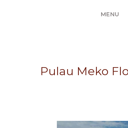
Skip
to
MENU
content
Pulau Meko Flo
Cantiknya
Cantiknya