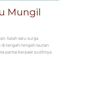
au Mungil
n. Salah satu surga
ak di tengah-tengah lautan
 pantai berpasir putihnya