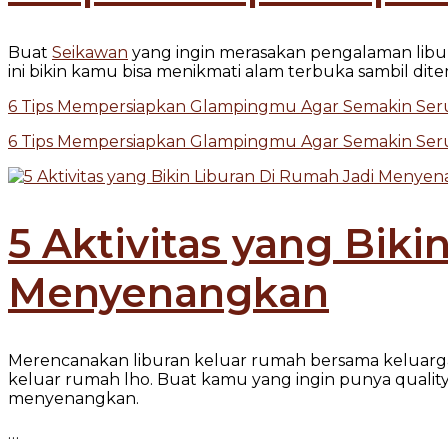
Buat
Seikawan
yang ingin merasakan pengalaman libura
ini bikin kamu bisa menikmati alam terbuka sambil dite
6 Tips Mempersiapkan Glampingmu Agar Semakin Ser
6 Tips Mempersiapkan Glampingmu Agar Semakin Ser
5 Aktivitas yang Bik
Menyenangkan
Merencanakan liburan keluar rumah bersama keluarga 
keluar rumah lho. Buat kamu yang ingin punya quality 
menyenangkan.
…