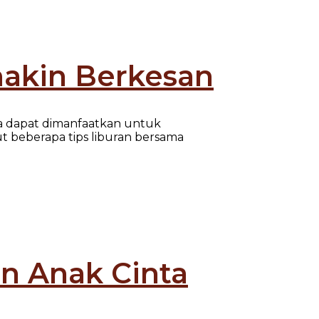
makin Berkesan
ga dapat dimanfaatkan untuk
t beberapa tips liburan bersama
an Anak Cinta