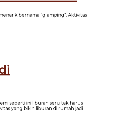
menarik bernama “glamping”. Aktivitas
di
seperti ini liburan seru tak harus
tas yang bikin liburan di rumah jadi