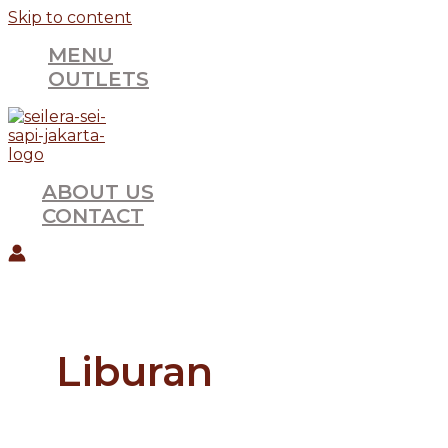
Skip to content
MENU
OUTLETS
ABOUT US
CONTACT
Liburan