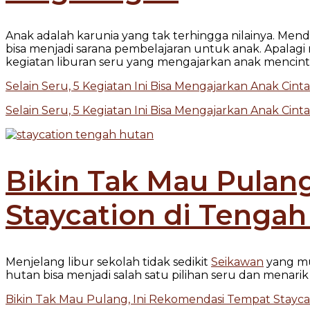
Anak adalah karunia yang tak terhingga nilainya. Mend
bisa menjadi sarana pembelajaran untuk anak. Apala
kegiatan liburan seru yang mengajarkan anak mencintai
Selain Seru, 5 Kegiatan Ini Bisa Mengajarkan Anak Cin
Selain Seru, 5 Kegiatan Ini Bisa Mengajarkan Anak Cin
Bikin Tak Mau Pulan
Staycation di Tengah
Menjelang libur sekolah tidak sedikit
Seikawan
yang mu
hutan bisa menjadi salah satu pilihan seru dan menari
Bikin Tak Mau Pulang, Ini Rekomendasi Tempat Stayca