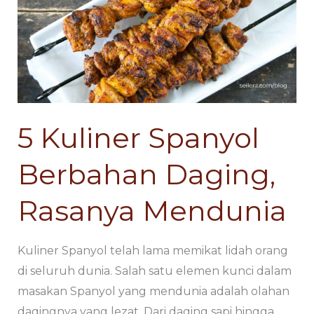
Spanyol
Spanyol
Berbahan
Berbahan
Daging,
Daging,
Rasanya
Rasanya
Mendunia
Mendunia
5 Kuliner Spanyol
Berbahan Daging,
Rasanya Mendunia
Kuliner Spanyol telah lama memikat lidah orang
di seluruh dunia. Salah satu elemen kunci dalam
masakan Spanyol yang mendunia adalah olahan
dagingnya yang lezat. Dari daging sapi hingga