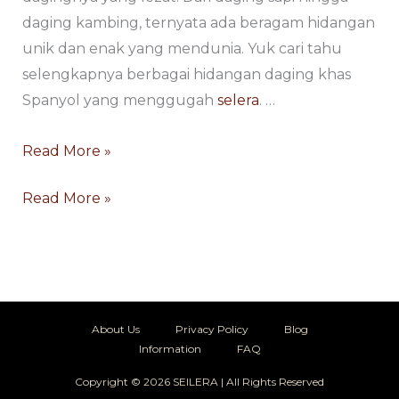
daging kambing, ternyata ada beragam hidangan
unik dan enak yang mendunia. Yuk cari tahu
selengkapnya berbagai hidangan daging khas
Spanyol yang menggugah
selera
. …
Read More »
Read More »
About Us
Privacy Policy
Blog
Information
FAQ
Copyright © 2026 SEILERA | All Rights Reserved