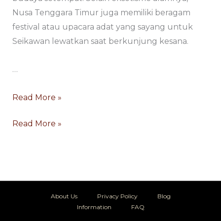
Nusa Tenggara Timur juga memiliki beragam
festival atau upacara adat yang sayang untuk
Seikawan lewatkan saat berkunjung kesana.
…
Read More »
Read More »
About Us
Privacy Policy
Blog
Information
FAQ