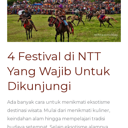
di
di
NTT
NTT
Yang
Yang
Wajib
Wajib
Untuk
Untuk
Dikunjungi
Dikunjungi
4 Festival di NTT
Yang Wajib Untuk
Dikunjungi
Ada banyak cara untuk menikmati eksotisme
destinasi wisata. Mulai dari menikmati kuliner,
keindahan alam hingga mempelajari tradisi
budaya setempat. Selain eksotisme alamnya,