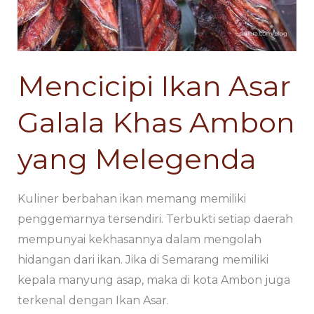
Khas
Khas
Ambon
Ambon
yang
yang
Melegenda
Melegenda
Mencicipi Ikan Asar
Galala Khas Ambon
yang Melegenda
Kuliner berbahan ikan memang memiliki
penggemarnya tersendiri. Terbukti setiap daerah
mempunyai kekhasannya dalam mengolah
hidangan dari ikan. Jika di Semarang memiliki
kepala manyung asap, maka di kota Ambon juga
terkenal dengan Ikan Asar.