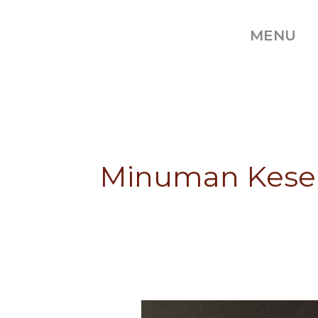
Skip
to
MENU
content
Minuman Kese
Jamondu
Jamondu