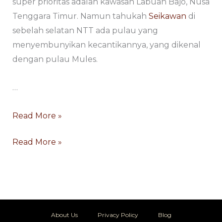
super prioritas adalah kawasan Labuan Bajo, Nusa
Tenggara Timur. Namun tahukah
Seikawan
di
sebelah selatan NTT ada pulau yang
menyembunyikan kecantikannya, yang dikenal
dengan pulau Mules.
…
Read More »
Read More »
About Us
Privacy Policy
Blog