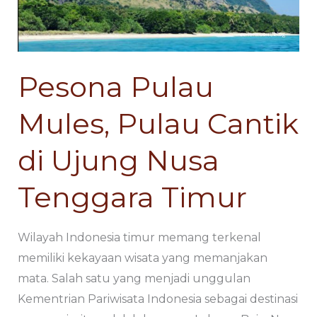
Cantik
Cantik
di
di
Ujung
Ujung
Nusa
Nusa
Pesona Pulau
Tenggara
Tenggara
Timur
Timur
Mules, Pulau Cantik
di Ujung Nusa
Tenggara Timur
Wilayah Indonesia timur memang terkenal
memiliki kekayaan wisata yang memanjakan
mata. Salah satu yang menjadi unggulan
Kementrian Pariwisata Indonesia sebagai destinasi