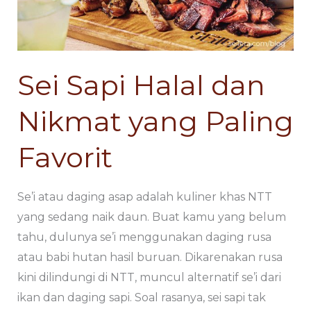
Nikmat
Nikmat
yang
yang
Paling
Paling
Favorit
Favorit
Sei Sapi Halal dan
Nikmat yang Paling
Favorit
Se’i atau daging asap adalah kuliner khas NTT
yang sedang naik daun. Buat kamu yang belum
tahu, dulunya se’i menggunakan daging rusa
atau babi hutan hasil buruan. Dikarenakan rusa
kini dilindungi di NTT, muncul alternatif se’i dari
ikan dan daging sapi. Soal rasanya, sei sapi tak