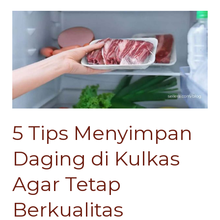
5
5
Tips
Tips
Menyimpan
Menyimpan
Daging
Daging
di
di
Kulkas
Kulkas
Agar
Agar
Tetap
Tetap
5 Tips Menyimpan
Berkualitas
Berkualitas
Daging di Kulkas
Agar Tetap
Berkualitas