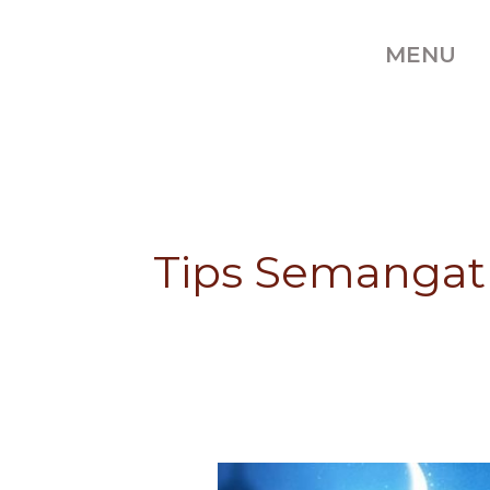
Skip
to
MENU
content
Tips Semangat
Ini
Ini