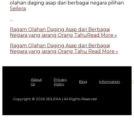
olahan daging asap dari berbagai negara pilihan
Seilera
.
…
Ragam Olahan Daging Asap dari Berbagai
Negara yang jarang Orang Tahu
Read More »
Ragam Olahan Daging Asap dari Berbagai
Negara yang jarang Orang Tahu
Read More »
About
Privacy
Blog
Information
Us
Policy
Copyright © 2026 SEILERA | All Rights Reserved