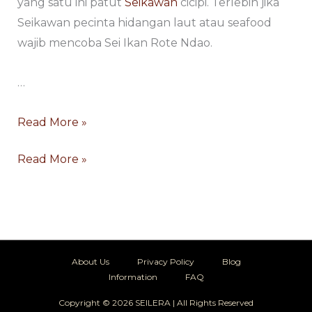
yang satu ini patut
Seikawan
cicipi. Terlebih jika
Seikawan pecinta hidangan laut atau seafood
wajib mencoba Sei Ikan Rote Ndao.
…
Read More »
Read More »
About Us
Privacy Policy
Blog
Information
FAQ
Copyright © 2026 SEILERA | All Rights Reserved