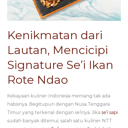
Signature
Signature
Se’i
Se’i
Ikan
Ikan
Rote
Rote
Kenikmatan dari
Ndao
Ndao
Lautan, Mencicipi
Signature Se’i Ikan
Rote Ndao
Kekayaan kuliner Indonesia memang tak ada
habisnya. Begitupun dengan Nusa Tenggara
Timur yang terkenal dengan se’inya. Jika
se’i sapi
sudah banyak ditemui, salah satu kuliner NTT