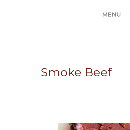
Skip
to
MENU
content
Smoke Beef
Ragam
Ragam