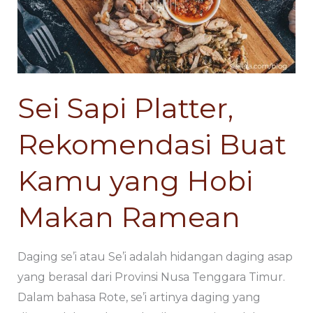
Rekomendasi
Rekomendasi
Buat
Buat
Kamu
Kamu
yang
yang
Hobi
Hobi
Sei Sapi Platter,
Makan
Makan
Ramean
Ramean
Rekomendasi Buat
Kamu yang Hobi
Makan Ramean
Daging se’i atau Se’i adalah hidangan daging asap
yang berasal dari Provinsi Nusa Tenggara Timur.
Dalam bahasa Rote, se’i artinya daging yang