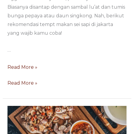
Biasanya disantap dengan sambal lu’at dan tumis
bunga pepaya atau daun singkong. Nah, berikut
rekomendasi tempt makan sei sapi di jakarta
yang wajib kamu coba!
…
Read More »
Read More »
Sei
Sei
Sapi
Sapi
Platter,
Platter,