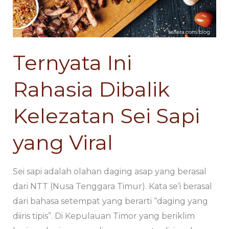
Kelezatan
Kelezatan
Sei
Sei
Sapi
Sapi
yang
yang
Ternyata Ini
Viral
Viral
Rahasia Dibalik
Kelezatan Sei Sapi
yang Viral
Sei sapi adalah olahan daging asap yang berasal
dari NTT (Nusa Tenggara Timur). Kata se’i berasal
dari bahasa setempat yang berarti “daging yang
diiris tipis”. Di Kepulauan Timor yang beriklim