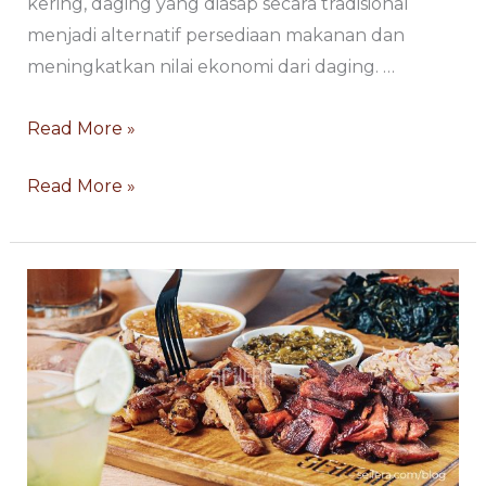
kering, daging yang diasap secara tradisional
menjadi alternatif persediaan makanan dan
meningkatkan nilai ekonomi dari daging. …
Read More »
Read More »
Sei
Sei
Sapi
Sapi
Halal
Halal
dan
dan
Nikmat
Nikmat
yang
yang
Paling
Paling