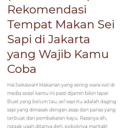
Jakarta
Jakarta
Rekomendasi
yang
yang
Wajib
Wajib
Tempat Makan Sei
Kamu
Kamu
Sapi di Jakarta
Coba
Coba
yang Wajib Kamu
Coba
Hai Seikawan! Makanan yang sering wara-wiri di
media sosial kamu ini pasti dijamin bikin lapar.
Buat yang belum tau, se’i sapi itu adalah daging
sapi yang dimasak dengan asap dan panas yang
terbuat dari pembakaran kayu. Rasanya sih,
nggak usah ditanya deh, pokoknya mantab!