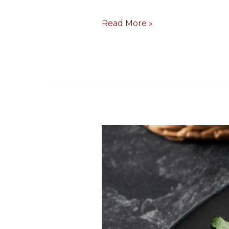
Read More »
Menikmati
Menikmati
Kelezatan
Kelezatan
Cakalang
Cakalang
Fufu,
Fufu,
Ikan
Ikan
Asap
Asap
Khas
Khas