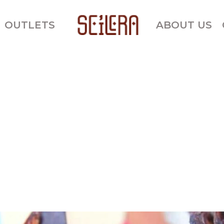
OUTLETS
ABOUT US