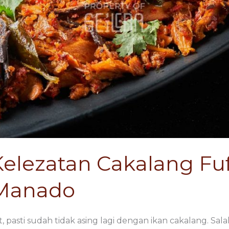
elezatan Cakalang Fuf
 Manado
, pasti sudah tidak asing lagi dengan ikan cakalang. Sal