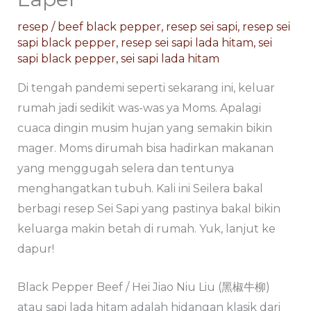
resep
/
beef black pepper
,
resep sei sapi
,
resep sei
sapi black pepper
,
resep sei sapi lada hitam
,
sei
sapi black pepper
,
sei sapi lada hitam
Di tengah pandemi seperti sekarang ini, keluar
rumah jadi sedikit was-was ya Moms. Apalagi
cuaca dingin musim hujan yang semakin bikin
mager. Moms dirumah bisa hadirkan makanan
yang menggugah selera dan tentunya
menghangatkan tubuh. Kali ini Seilera bakal
berbagi resep Sei Sapi yang pastinya bakal bikin
keluarga makin betah di rumah. Yuk, lanjut ke
dapur!
Black Pepper Beef / Hei Jiao Niu Liu (黑椒牛柳)
atau sapi lada hitam adalah hidangan klasik dari