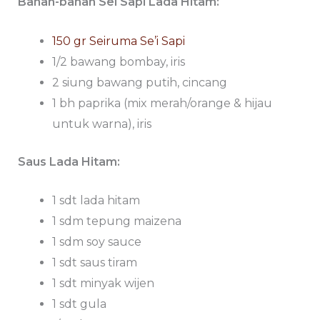
Bahan-bahan Sei Sapi Lada Hitam:
150 gr Seiruma Se’i Sapi
1/2 bawang bombay, iris
2 siung bawang putih, cincang
1 bh paprika (mix merah/orange & hijau
untuk warna), iris
Saus Lada Hitam:
1 sdt lada hitam
1 sdm tepung maizena
1 sdm soy sauce
1 sdt saus tiram
1 sdt minyak wijen
1 sdt gula