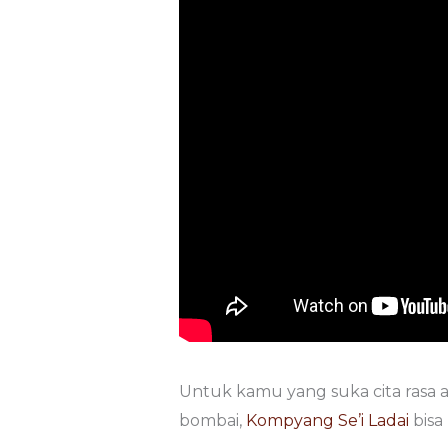
Untuk kamu yang suka cita rasa a
bombai,
Kompyang Se’i Ladai
bisa