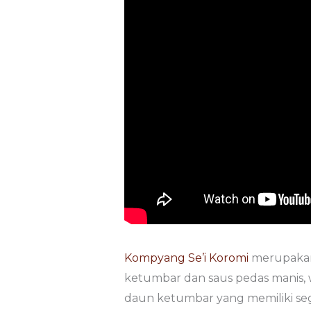
Kompyang Se’i Koromi
merupakan 
ketumbar dan saus pedas manis, w
daun ketumbar yang memiliki se