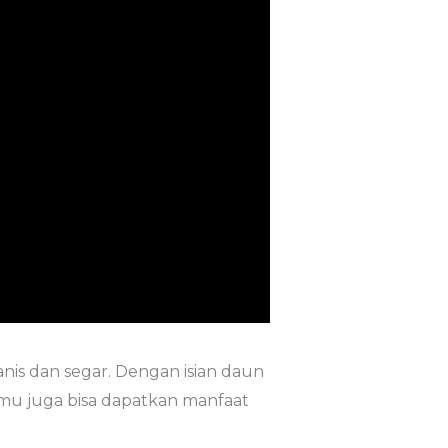
nis dan segar. Dengan isian daun
amu juga bisa dapatkan manfaat