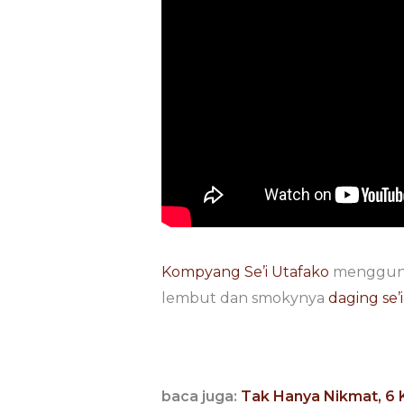
Kompyang Se’i Utafako
menggunak
lembut dan smokynya
daging se’i
baca juga:
Tak Hanya Nikmat, 6 