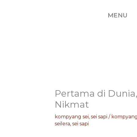
Skip
to
MENU
content
Pertama di Dunia,
Nikmat
kompyang sei
,
sei sapi
/
kompyang 
seilera
,
sei sapi