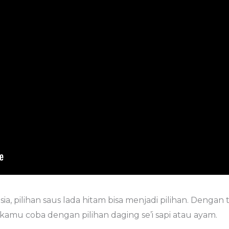
sia, pilihan saus lada hitam bisa menjadi pilihan. Den
 kamu coba dengan pilihan daging se’i sapi atau ayam.