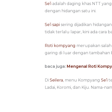
Se’i
adalah daging khas NTT yang di
dengan hidangan satu ini.
Se’i sapi
sering dijadikan hidanga
tidak terlalu lapar, kini ada cara 
Roti kompyang
merupakan salah sat
garing di luar dengan tambahan bij
baca juga:
Mengenal Roti Kompya
Di
Seilera
, menu Kompyang
Se’i
te
Ladai, Koromi, dan Kiju. Nama-nama